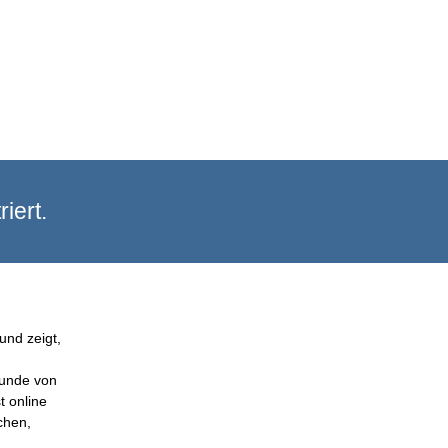
iert.
und zeigt,
Kunde von
t online
chen,