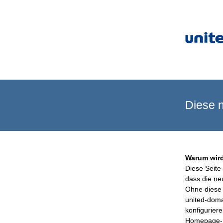
Diese n
Warum wird
Diese Seite 
dass die ne
Ohne diese 
united-doma
konfigurier
Homepage-B